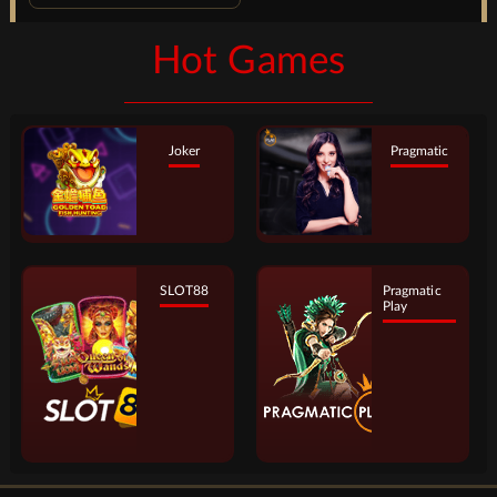
Hot Games
Joker
Pragmatic
SLOT88
Pragmatic
Play