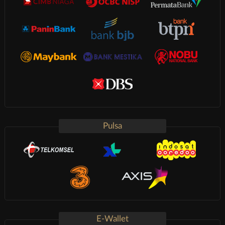
Pulsa
E-Wallet