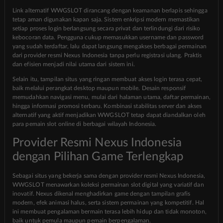
Link alternatif WWGSLOT
dirancang dengan keamanan berlapis sehingga
tetap aman digunakan kapan saja. Sistem enkripsi modern memastikan
setiap proses login berlangsung secara privat dan terlindungi dari risiko
kebocoran data. Pengguna cukup memasukkan username dan password
yang sudah terdaftar, lalu dapat langsung mengakses berbagai permainan
dari provider resmi Nexus Indonesia tanpa perlu registrasi ulang. Praktis
dan efisien menjadi nilai utama dari sistem ini.
Selain itu, tampilan situs yang ringan membuat akses login terasa cepat,
baik melalui perangkat desktop maupun mobile. Desain responsif
memudahkan navigasi menu, mulai dari halaman utama, daftar permainan,
hingga informasi promosi terbaru. Kombinasi stabilitas server dan akses
alternatif yang aktif menjadikan WWGSLOT tetap dapat diandalkan oleh
para pemain slot online di berbagai wilayah Indonesia.
Provider Resmi Nexus Indonesia
dengan Pilihan Game Terlengkap
Sebagai situs yang bekerja sama dengan provider resmi Nexus Indonesia,
WWGSLOT menawarkan koleksi permainan slot digital yang variatif dan
inovatif. Nexus dikenal menghadirkan game dengan tampilan grafis
modern, efek animasi halus, serta sistem permainan yang kompetitif. Hal
ini membuat pengalaman bermain terasa lebih hidup dan tidak monoton,
baik untuk pemula maupun pemain berpengalaman.